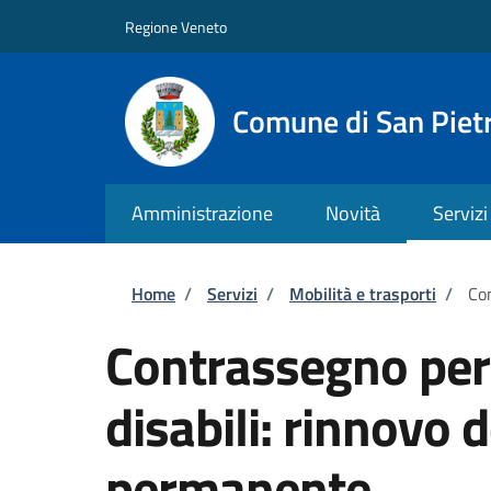
Salta al contenuto principale
Skip to footer content
Regione Veneto
Comune di San Pietr
Amministrazione
Novità
Servizi
Briciole di pane
Home
/
Servizi
/
Mobilità e trasporti
/
Con
Contrassegno per v
disabili: rinnovo
permanente