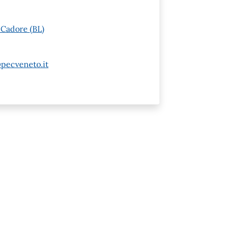
 Cadore (BL)
pecveneto.it