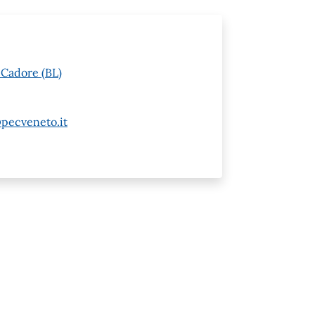
 Cadore (BL)
pecveneto.it