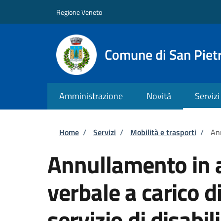
Salta al contenuto principale
Skip to footer content
Regione Veneto
Comune di San Pietr
Amministrazione
Novità
Servizi
Briciole di pane
Home
/
Servizi
/
Mobilità e trasporti
/
Ann
Annullamento in a
verbale a carico d
servizio di disabili