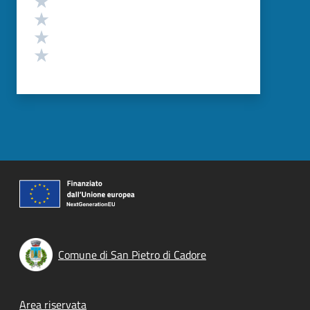
Valuta 3 stelle su 5
Valuta 2 stelle su 5
Valuta 1 stelle su 5
Comune di San Pietro di Cadore
Footer menu
Area riservata