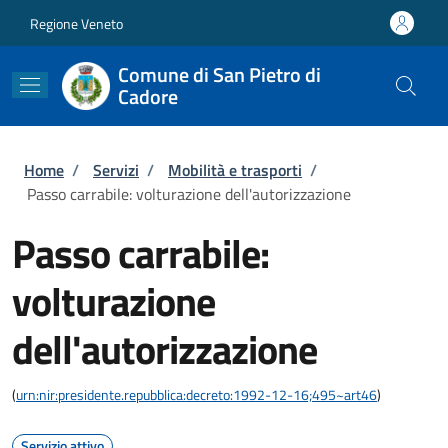
Salta al contenuto principale
Skip to footer content
Regione Veneto
Comune di San Pietro di
Cadore
Briciole di pane
Home
/
Servizi
/
Mobilità e trasporti
/
Passo carrabile: volturazione dell'autorizzazione
Passo carrabile:
volturazione
dell'autorizzazione
(
urn:nir:presidente.repubblica:decreto:1992-12-16;495~art46
)
Servizio attivo