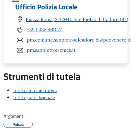
Ufficio Polizia Locale
Piazza Roma, 2 32040 San Pietro di Cadore (BL)
+39 0435 461077
pm.comune.sanpietrodicadore.bl@pecveneto.it
pm.sanpietro@cmcs.it
Strumenti di tutela
Tutela amministrativa
Tutela giurisdizionale
Argomenti:
Polizia