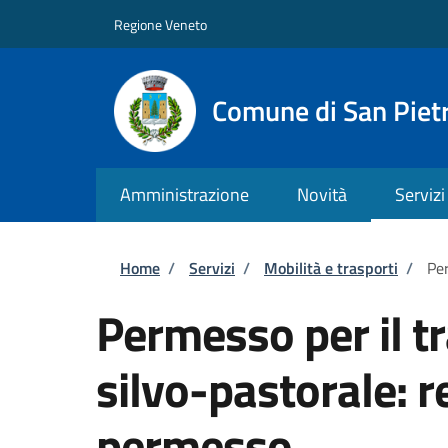
Salta al contenuto principale
Skip to footer content
Regione Veneto
Comune di San Pietr
Amministrazione
Novità
Servizi
Briciole di pane
Home
/
Servizi
/
Mobilità e trasporti
/
Per
Permesso per il tr
silvo-pastorale: r
permesso