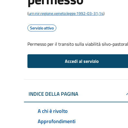
(
urn:nir:regione.veneto:legge:1992-03-31;14
)
Servizio attivo
Permesso per il transito sulla viabilità silvo-pastor
Accedi al servizio
INDICE DELLA PAGINA
A chi è rivolto
Approfondimenti