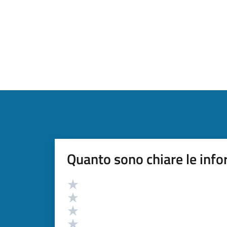
Quanto sono chiare le info
Valutazione
Valuta 5 stelle su 5
Valuta 4 stelle su 5
Valuta 3 stelle su 5
Valuta 2 stelle su 5