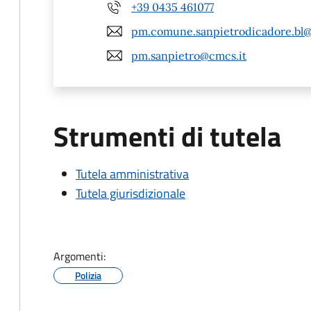
+39 0435 461077
pm.comune.sanpietrodicadore.bl@
pm.sanpietro@cmcs.it
Strumenti di tutela
Tutela amministrativa
Tutela giurisdizionale
Argomenti:
Polizia