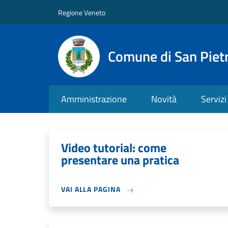
Salta al contenuto principale
Skip to footer content
Regione Veneto
Comune di San Pietr
Amministrazione
Novità
Servizi
Video tutorial: come
presentare una pratica
VAI ALLA PAGINA